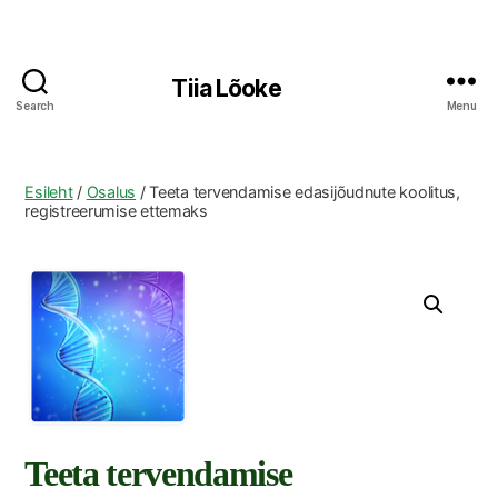
Tiia Lõoke
Search
Menu
Esileht
/
Osalus
/ Teeta tervendamise edasijõudnute koolitus,
registreerumise ettemaks
Teeta tervendamise