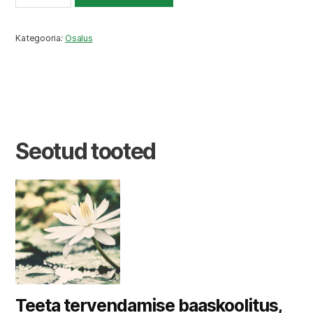
edasijõudnute
koolitus,
registreerumise
Kategooria:
Osalus
ettemaks
kogus
Seotud tooted
Teeta tervendamise baaskoolitus,