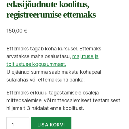
edasijõudnute koolitus,
registreerumise ettemaks
150,00
€
Ettemaks tagab koha kursusel. Ettemaks
arvatakse maha osalustasu,
majutuse ja
toitlustuse kogusummast.
Ülejäänud summa saab maksta kohapeal
sularahas või ettemaksuna panka.
Ettemaks ei kuulu tagastamisele osaleja
mitteosalemisel või mitteosalemisest teatamisest
hiljemalt 3 nädalat enne koolitust.
Teeta
LISA KORVI
tervendamise