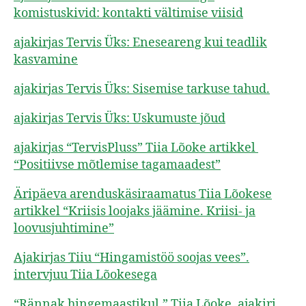
komistuskivid: kontakti vältimise viisid
ajakirjas Tervis Üks: Eneseareng kui teadlik
kasvamine
ajakirjas Tervis Üks: Sisemise tarkuse tahud.
ajakirjas Tervis Üks: Uskumuste jõud
ajakirjas “TervisPluss” Tiia Lõoke artikkel
“Positiivse mõtlemise tagamaadest”
Äripäeva arenduskäsiraamatus Tiia Lõokese
artikkel “Kriisis loojaks jäämine. Kriisi- ja
loovusjuhtimine”
Ajakirjas Tiiu “Hingamistöö soojas vees”.
intervjuu Tiia Lõokesega
“Rännak hingemaastikul.” Tiia Lõoke, ajakiri