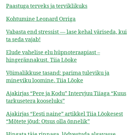
Paastuga terveks ja terviklikuks
Kohtumine Leonard Orriga
Vabasta end stressist — lase kehal väriseda, kui
ta seda vajab!
Elude vahelise elu hüpnoteraapiast –
hingerännakust. Tiia Lõoke
Võimalikkuse tasand: parima tuleviku ja
mineviku loomine. Tiia Lõoke
Ajakirjas “Pere ja Kodu” Intervjuu Tiiaga “Kuus
tarkusetera kooseluks”
Ajakirjas “Eesti naine” artikkel Tiia Lõokesest
“Mõtete jõud: Otsus olla õnnelik”
Hingata täie rinnaga, lõdvestuda algavasse