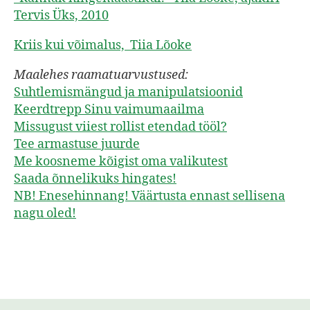
Tervis Üks, 2010
Kriis kui võimalus, Tiia Lõoke
Maalehes raamatuarvustused:
Suhtlemismängud ja manipulatsioonid
Keerdtrepp Sinu vaimumaailma
Missugust viiest rollist etendad tööl?
Tee armastuse juurde
Me koosneme kõigist oma valikutest
Saada õnnelikuks hingates!
NB! Enesehinnang! Väärtusta ennast sellisena
nagu oled!