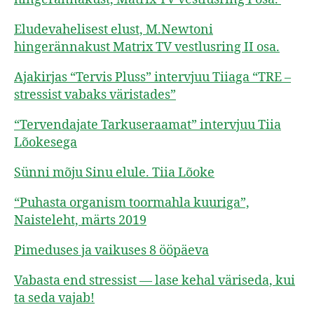
Eludevahelisest elust, M.Newtoni
hingerännakust Matrix TV vestlusring II osa.
Ajakirjas “Tervis Pluss” intervjuu Tiiaga “TRE –
stressist vabaks väristades”
“Tervendajate Tarkuseraamat” intervjuu Tiia
Lõokesega
Sünni mõju Sinu elule. Tiia Lõoke
“Puhasta organism toormahla kuuriga”,
Naisteleht, märts 2019
Pimeduses ja vaikuses 8 ööpäeva
Vabasta end stressist — lase kehal väriseda, kui
ta seda vajab!