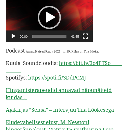
i
d
e
o
e
00:00
41:55
s
Podcast
i
Ausad Naised
9.nov 2021, nr.59. Külas on Tiia Lõoke.
t
Kuula Soundcloudis:
https://bit.ly/3o4FTSo
a
j
Spotifys:
https://spoti.fi/3DdPCMJ
a
Hingamisterapeudid annavad näpunäiteid
kuidas…
Ajakirjas “Sensa” – intervjuu Tiia Lõokesega
Eludevahelisest elust, M. Newtoni
hingerännakust, Matrix TV vestlusring I osa.