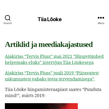
Tiia Lõoke
Search
Menu
Artiklid ja meediakajastused
Ajakirjas “Tervis Pluss” mai 2021 “Hingetõmbed
helgemaks eluks” intervjuu Tiia Lõokesega
Ajakirjas “Tervis Pluss” juuli 2019 “Piiravatest
uskumustest vabaks teeta tervendamisega”
.
Tiia Lõoke hingamisteraapiast saates “Puuduta
mind!”, märts 2019:
V